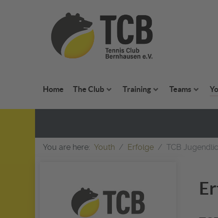
Home
The Club
Training
Teams
Yo
You are here:
Youth
Erfolge
TCB Jugendlic
Er