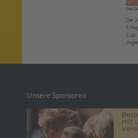
Das Si
Die J
Erfol
Cup, 
Jugen
Unsere Sponsoren