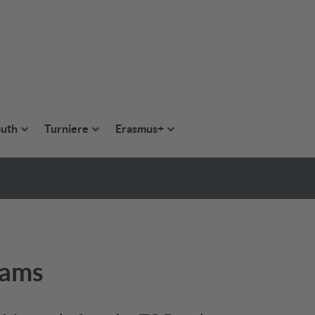
uth
Turniere
Erasmus+
eams