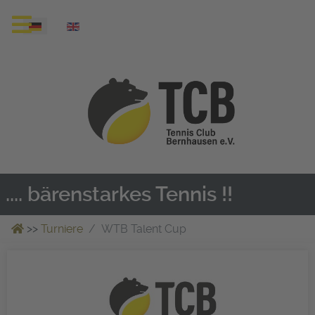
Sprache auswählen
.... bärenstarkes Tennis !!
>>
Turniere
WTB Talent Cup