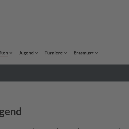
ften
Jugend
Turniere
Erasmus+
gend