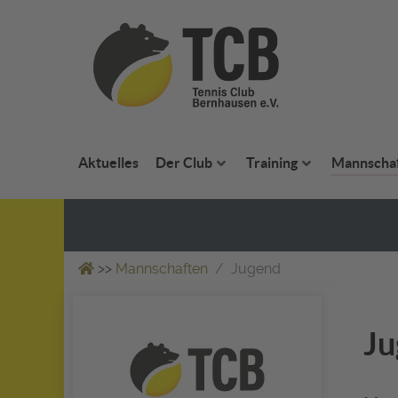
Aktuelles
Der Club
Training
Mannscha
>>
Mannschaften
Jugend
Ju